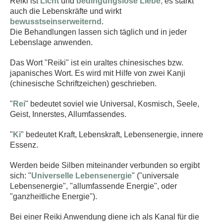
​Reiki ist
Licht
und
bedingungslose Liebe,
es
stärkt
auch die Lebenskräfte und wirkt
bewusstseinserweiternd
.
Die Behandlungen lassen sich täglich und in jeder
Lebenslage anwenden.
Das Wort "Reiki" ist ein uraltes chinesisches bzw.
japanisches Wort. Es wird mit Hilfe von zwei Kanji
(chinesische Schriftzeichen) geschrieben.
"
Rei
" bedeutet soviel wie Universal, Kosmisch, Seele,
Geist, Innerstes, Allumfassendes.
"
Ki
" bedeutet Kraft, Lebenskraft, Lebensenergie, innere
Essenz.
Werden beide Silben miteinander verbunden so ergibt
sich: "
Universelle Lebensenergie
" ("universale
Lebensenergie", "allumfassende Energie", oder
"ganzheitliche Energie").
Bei einer Reiki Anwendung diene ich als Kanal für die